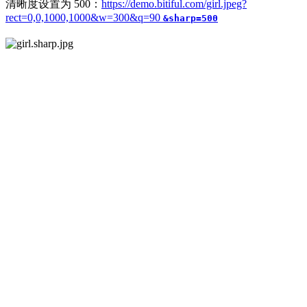
清晰度设置为 500：
https://demo.bitiful.com/girl.jpeg?
rect=0,0,1000,1000&w=300&q=90
&sharp=500